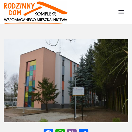
Kompleks
Wspomaganego
Strona
Aktualności
28.02.2020 r. - Nowa siedziba Warsztatu Terapii
Mieszkalnictwa
główna
Zajęciowej
DSC_4816