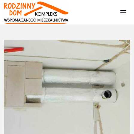
Kompleks
Wspomaganego
Mieszkalnictwa
Strona
Aktualności
Budujemy dalej...
DSCN1732
główna