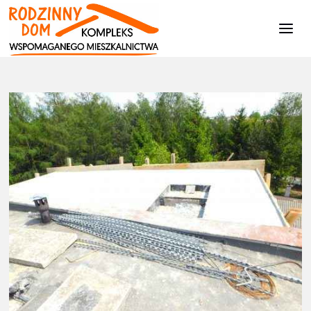
Kompleks
Wspomaganego
Mieszkalnictwa
Strona
Aktualności
Budujemy dalej...
DSCN1744
główna