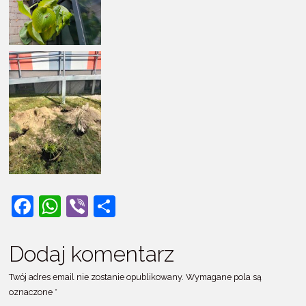
F
W
Vi
S
a
h
b
h
c
at
er
ar
Dodaj komentarz
e
s
e
Twój adres email nie zostanie opublikowany.
Wymagane pola są
b
A
oznaczone
*