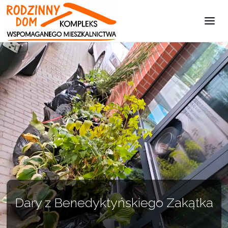
Kompleks
Wspomaganego
Mieszkalnictwa
Dary z Benedyktyńskiego Zakątka