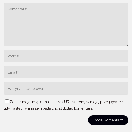
o
p
o
p
k
Zapisz moje imię, e-mail i adres URL witryny w mojej przeglądarce,
gdy następnym razem będę chciał dodać komentarz.