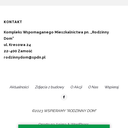
KONTAKT
Kompleks Wspomaganego Mieszkalnictwa pn. „Rodzinny
Dom”
ul. Kresowa 24
22-400 Zamość
rodzinnydom@spdn.pl
Aktualności
Zdjęcia z budowy
O Akcji
O Nas
Wspieraj
©2023 WSPIERAMY "RODZINNY DOM"
Oparte na
Anima
&
WordPress.