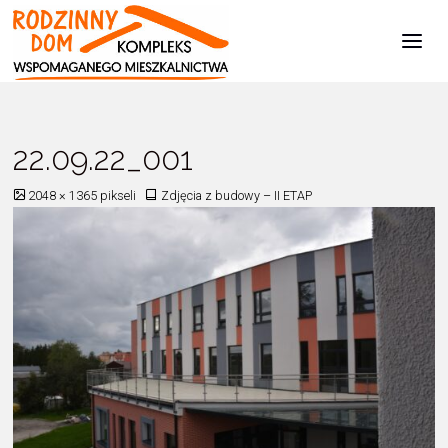
Kompleks
Wspomaganego
Mieszkalnictwa
Strona
Zdjęcia z budowy - II ETAP
22.09.22_001
główna
22.09.22_001
Pełny
2048 × 1365
pikseli
Zdjęcia z budowy – II ETAP
rozmiar