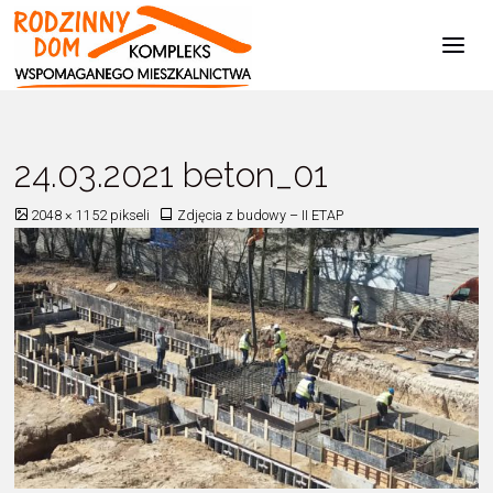
Kompleks
Wspomaganego
Mieszkalnictwa
Strona
Zdjęcia z budowy - II ETAP
24.03.2021 beton_01
główna
24.03.2021 beton_01
Pełny
2048 × 1152
pikseli
Zdjęcia z budowy – II ETAP
rozmiar