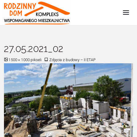
Kompleks
Wspomaganego
Mieszkalnictwa
Strona
Zdjęcia z budowy - II ETAP
27.05.2021_02
główna
27.05.2021_02
Pełny
1500 × 1000
pikseli
Zdjęcia z budowy – II ETAP
rozmiar