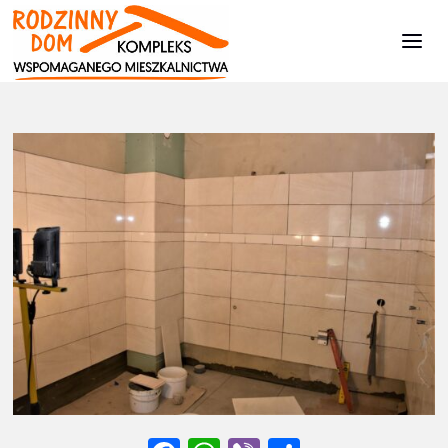
Kompleks
Wspomaganego
Mieszkalnictwa
Strona
Zdjęcia z budowy - II ETAP
0906202205
główna