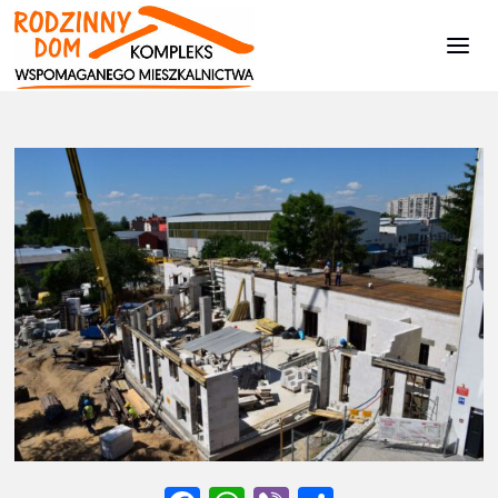
Kompleks
Wspomaganego
Mieszkalnictwa
Strona
Zdjęcia z budowy - II ETAP
1806202102
główna