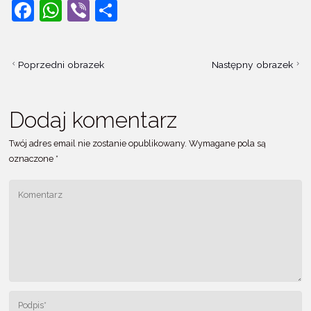
F
W
Vi
S
c
at
er
ar
a
h
b
h
e
s
e
c
at
er
ar
b
A
Poprzedni obrazek
Następny obrazek
e
s
e
o
p
b
A
o
p
Dodaj komentarz
o
p
k
o
p
Twój adres email nie zostanie opublikowany.
Wymagane pola są
k
oznaczone
*