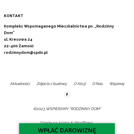
KONTAKT
Kompleks Wspomaganego Mieszkalnictwa pn. „Rodzinny
Dom”
ul. Kresowa 24
22-400 Zamość
rodzinnydom@spdn.pl
Aktualności
Zdjęcia z budowy
O Akcji
O Nas
Wspieraj
©2023 WSPIERAMY "RODZINNY DOM"
Oparte na
Anima
&
WordPress.
WPŁAĆ DAROWIZNĘ