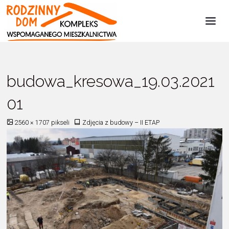
Kompleks
Wspomaganego
Mieszkalnictwa
Strona
Zdjęcia z budowy - II ETAP
budowa_kresowa_19.03.202101
główna
budowa_kresowa_19.03.2021
01
Pełny
2560 × 1707
pikseli
Zdjęcia z budowy – II ETAP
rozmiar