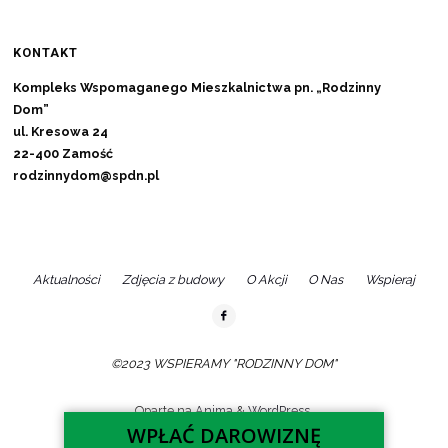
KONTAKT
Kompleks Wspomaganego Mieszkalnictwa pn. „Rodzinny
Dom”
ul. Kresowa 24
22-400 Zamość
rodzinnydom@spdn.pl
Aktualności
Zdjęcia z budowy
O Akcji
O Nas
Wspieraj
©2023 WSPIERAMY "RODZINNY DOM"
Oparte na
Anima
&
WordPress.
WPŁAĆ DAROWIZNĘ