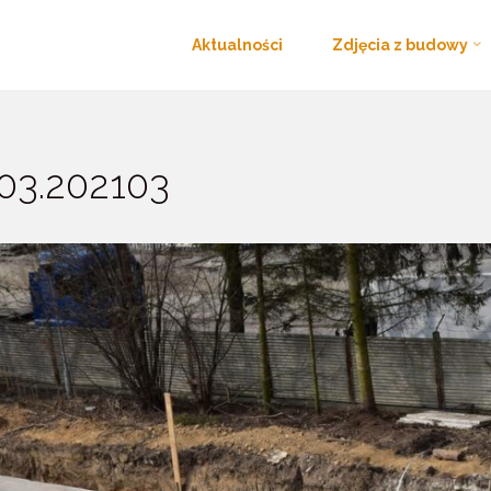
Przejdź
o
Aktualności
Zdjęcia z budowy
Strona
Zdjęcia z budowy - II ETAP
budowa_kresowa_26.03.202103
do
główna
treści
03.202103