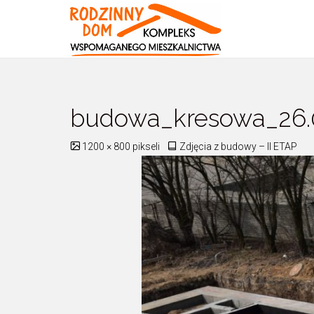
Kompleks
Wspomaganeg
Mieszkalnictwa
budowa_kresowa_26.
Pełny
1200 × 800
pikseli
Zdjęcia z budowy – II ETAP
rozmiar