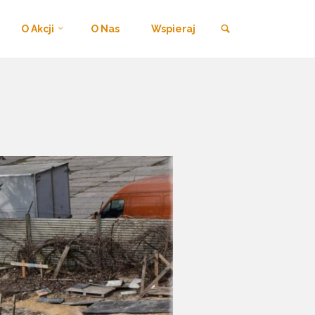
Szukaj
O Akcji
O Nas
Wspieraj