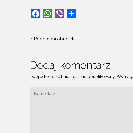
F
W
Vi
S
a
h
b
h
c
at
er
ar
Poprzedni obrazek
e
s
e
b
A
o
p
Dodaj komentarz
o
p
Twój adres email nie zostanie opublikowany.
Wymaga
k