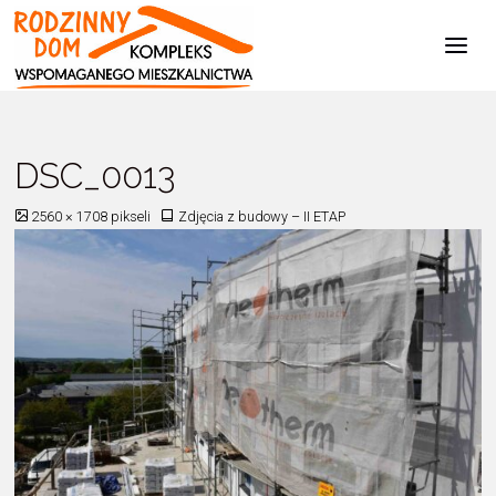
Kompleks
Wspomaganego
Mieszkalnictwa
Strona
Zdjęcia z budowy - II ETAP
DSC_0013
główna
DSC_0013
Pełny
2560 × 1708
pikseli
Zdjęcia z budowy – II ETAP
rozmiar