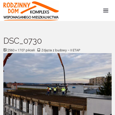
Kompleks
Wspomaganego
Mieszkalnictwa
Strona
Zdjęcia z budowy - II ETAP
DSC_0730
główna
DSC_0730
Pełny
2560 × 1707
pikseli
Zdjęcia z budowy – II ETAP
rozmiar