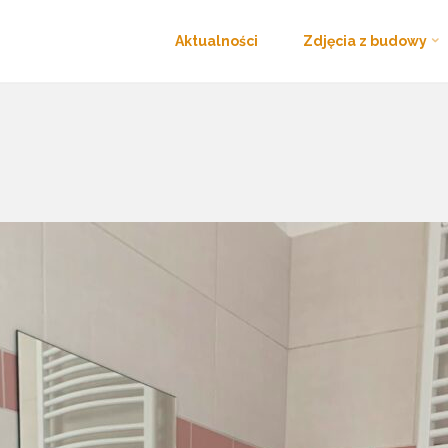
Przejdź
o
Aktualności
Zdjęcia z budowy
Strona
Zdjęcia z budowy - II ETAP
IMG_5660
do
główna
treści