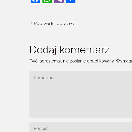
a
h
b
h
c
at
er
ar
Poprzedni obrazek
e
s
e
b
A
o
p
Dodaj komentarz
o
p
Twój adres email nie zostanie opublikowany.
Wymaga
k