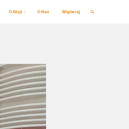
Szukaj
O Akcji
O Nas
Wspieraj