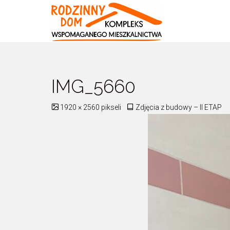
Kompleks
Wspomaganeg
Mieszkalnictwa
IMG_5660
Pełny
1920 × 2560
pikseli
Zdjęcia z budowy – II ETAP
rozmiar