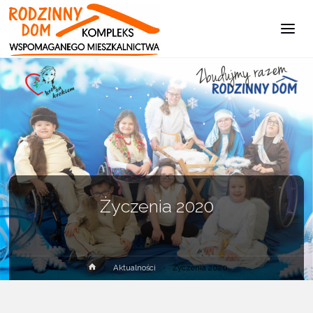
Kompleks
Wspomaganego
Mieszkalnictwa
Życzenia 2020
Strona
Aktualności
Życzenia 2020
główna