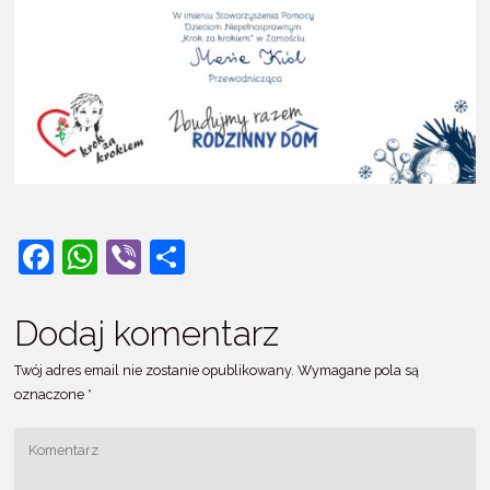
F
W
Vi
S
a
h
b
h
c
at
er
ar
Dodaj komentarz
e
s
e
Twój adres email nie zostanie opublikowany.
Wymagane pola są
b
A
oznaczone
*
o
p
o
p